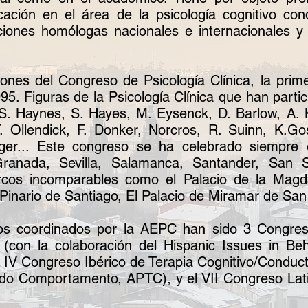
ación en el área de la psicología cognitivo cond
ciones homólogas nacionales e internacionales y
ones del Congreso de Psicología Clínica, la prime
95. Figuras de la Psicología Clínica que han parti
 S. Haynes, S. Hayes, M. Eysenck, D. Barlow, A.
T. Ollendick, F. Donker, Norcros, R. Suinn, K.G
rger... Este congreso se ha celebrado siempre
anada, Sevilla, Salamanca, Santander, San S
cos incomparables como el Palacio de la Magd
Pinario de Santiago, El Palacio de Miramar de San
icos coordinados por la AEPC han sido 3 Congre
 (con la colaboración del Hispanic Issues in Be
 IV Congreso Ibérico de Terapia Cognitivo/Conductu
do Comportamento, APTC), y el VII Congreso Lati